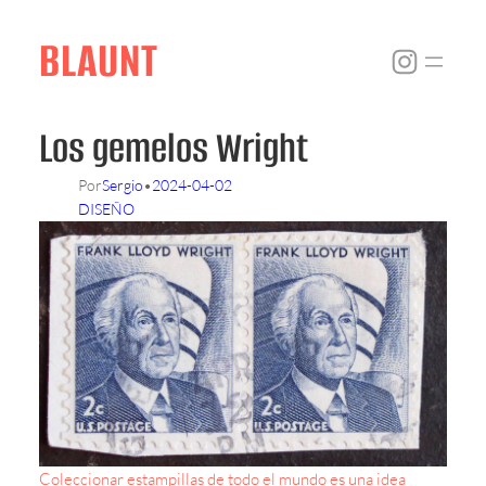
Skip
to
BLAUNT
Instagr
content
Los gemelos Wright
Por
Sergio
•
2024-04-02
DISEÑO
Coleccionar estampillas de todo el mundo es una idea