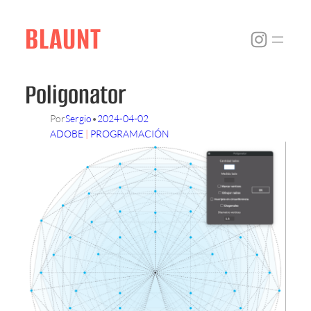
Skip
to
BLAUNT
Instagr
content
Poligonator
Por
Sergio
•
2024-04-02
ADOBE
 | 
PROGRAMACIÓN