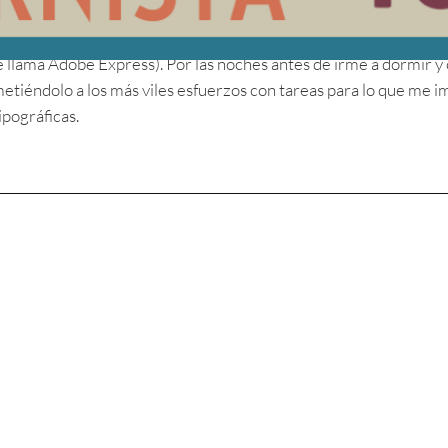
marcó mis años mozos. ¡No me vengan a mi con esas cosas
se llama Adobe Express). Por las noches antes de irme a dormir 
metiéndolo a los más viles esfuerzos con tareas para lo que me 
pográficas.