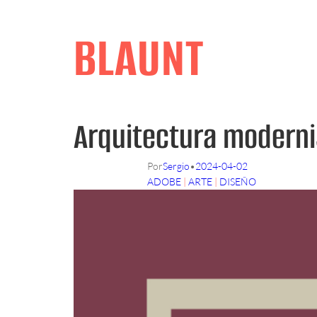
Skip
to
BLAUNT
content
Arquitectura moderni
Por
Sergio
•
2024-04-02
ADOBE
 | 
ARTE
 | 
DISEÑO