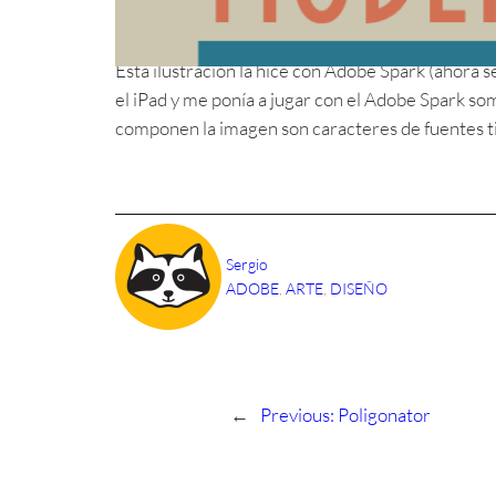
Un humilde tributo a la arquitectura que 
Esta ilustración la hice con Adobe Spark (ahora 
el iPad y me ponía a jugar con el Adobe Spark so
componen la imagen son caracteres de fuentes ti
Sergio
ADOBE
, 
ARTE
, 
DISEÑO
←
Previous:
Poligonator