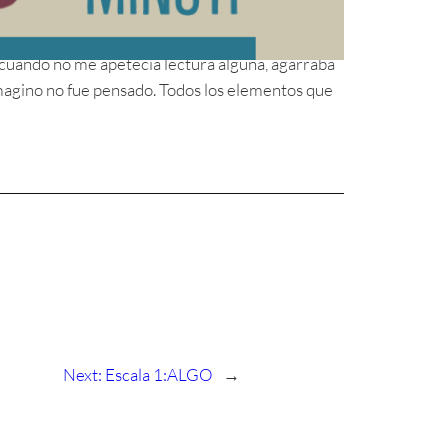
 de la paramétrica!
y cuando no me apetecía lectura alguna, agarraba
imagino no fue pensado. Todos los elementos que
Next:
Escala 1:ALGO
→