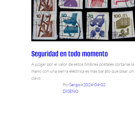
Seguridad en todo momento
A juzgar por el valor de estos timbres postales cortarse la
mano con una sierra eléctrica es más barato que pisar un
clavo.
Por
Sergio
•
2024-04-02
DISEÑO