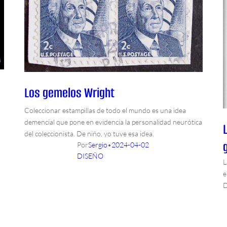
Los gemelos Wright
Coleccionar estampillas de todo el mundo es una idea
demencial que pone en evidencia la personalidad neurótica
del coleccionista. De niño, yo tuve esa idea.
Por
Sergio
•
2024-04-02
DISEÑO
L
e
D