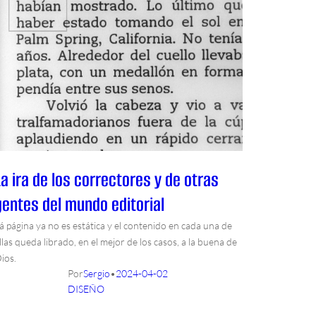
La ira de los correctores y de otras
gentes del mundo editorial
á página ya no es estática y el contenido en cada una de
llas queda librado, en el mejor de los casos, a la buena de
ios.
Por
Sergio
•
2024-04-02
DISEÑO