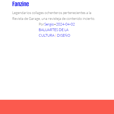
Fanzine
Legendarios collages ochenteros pertenecientes a la
Revista de Garage, una revisteja de contenido incierto.
Por
Sergio
•
2024-04-02
BALUARTES DE LA
CULTURA
 | 
DISEÑO