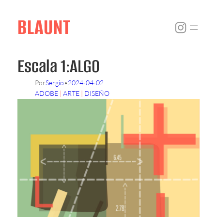
Skip
to
BLAUNT
Instagr
content
Escala 1:ALGO
Por
Sergio
•
2024-04-02
ADOBE
 | 
ARTE
 | 
DISEÑO