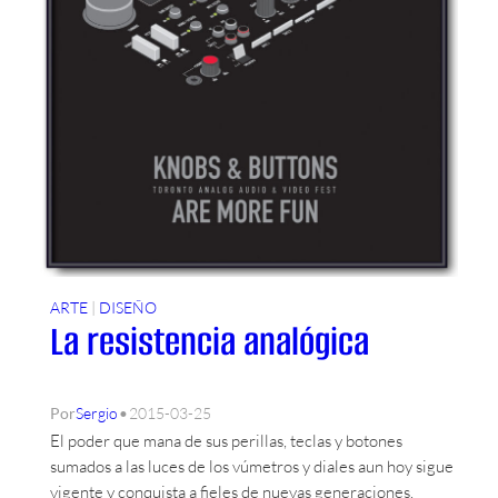
ARTE
 | 
DISEÑO
La resistencia analógica
•
Por
Sergio
2015-03-25
El poder que mana de sus perillas, teclas y botones
sumados a las luces de los vúmetros y diales aun hoy sigue
vigente y conquista a fieles de nuevas generaciones.