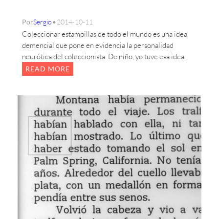
N
O
A
M
•
Por
Sergio
2014-10-11
:
E
Coleccionar estampillas de todo el mundo es una idea
U
N
demencial que pone en evidencia la personalidad
N
T
neurótica del coleccionista. De niño, yo tuve esa idea.
H
O
O
:
READ MORE
M
L
E
O
N
S
A
G
J
E
E
M
E
L
O
S
W
R
I
G