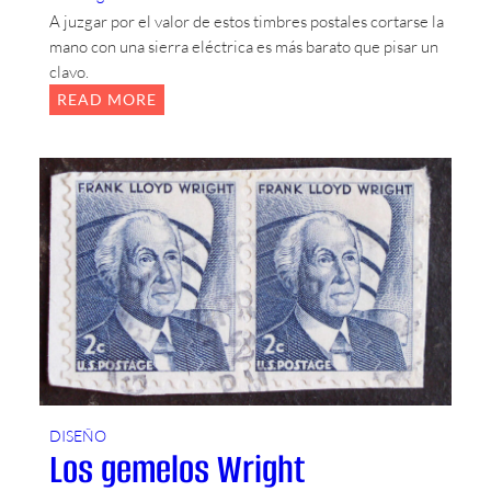
R
A juzgar por el valor de estos timbres postales cortarse la
E
mano con una sierra eléctrica es más barato que pisar un
P
clavo.
Ú
:
READ MORE
B
S
L
E
I
G
C
U
A
R
P
I
O
D
P
A
U
D
L
E
A
N
R
T
R
O
U
D
DISEÑO
M
Los gemelos Wright
O
A
M