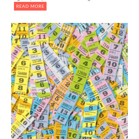
:
READ MORE
L
A
R
E
S
I
S
T
E
N
C
I
A
A
N
A
L
Ó
G