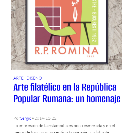
L
O
S
B
O
L
E
T
O
S
ARTE
 | 
DISEÑO
Arte filatélico en la República
Popular Rumana: un homenaje
•
Por
Sergio
2014-11-22
La impresión de la estampilla es poco esmerada y en el
mejor de los casos un sentido homenaje a la falta de