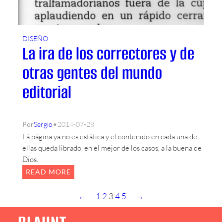
H
T
DISEÑO
La ira de los correctores y de
otras gentes del mundo
editorial
•
Por
Sergio
2014-07-28
Lá página ya no es estática y el contenido en cada una de
ellas queda librado, en el mejor de los casos, a la buena de
Dios.
:
READ MORE
L
A
←
1
2
3
4
5
→
I
R